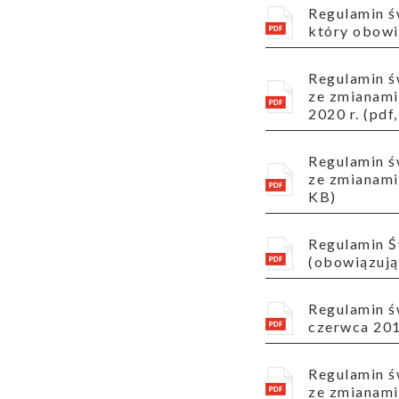
Regulamin świadczenia publicznie dostępnych usług telekomunikacyjnych w Ogólnopolskiej Sieci Edukacyjnej,
który obowią
Regulamin świadczenia publicznie dostępnych usług telekomunikacyjnych obowiązujący od 20 czerwca 2013 r.
ze zmianami 
2020 r. (pdf
Regulamin świadczenia publicznie dostępnych usług telekomunikacyjnych (obowiązujący od 20 czerwca 2013 r.
ze zmianami 
KB)
Regulamin Świadczenia Publicznie Dostępnych Usług Telekomunikacyjnych w Ogólnopolskiej Sieci Edukacyjnej
(obowiązując
Regulamin świadczenia usług telekomunikacyjnych NASK (obowiązujący od 17 stycznia 2011 r. ze zmianami z 1
czerwca 2013
Regulamin świadczenia publicznie dostępnych usług telekomunikacyjnych (obowiązujący od 20 czerwca 2013 r.
ze zmianami 