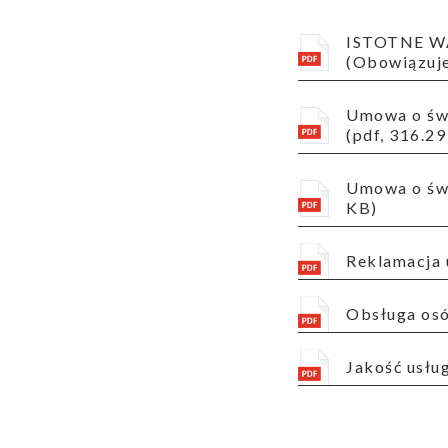
ISTOTNE WARUNKI_UMOWY O ŚWIADCZENIE USŁUG KOMUNIKACJI ELEKTRONICZNEJ oferta K
(Obowiązuje
Umowa o świadczenie usług komunikacji elektronicznej_PKE_konsument (Obowiazuje od 10 listopada 2024)
(pdf, 316.2
Umowa o świadczenie usług komunikacji elektronicznej_PKE (Obowiązuje od 10 listopada 2024) (pdf, 255.67
KB)
Reklamacja
Obsługa os
Jakość usł