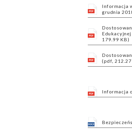
Informacja w zakresie zmian wprowadzanych do Cenników Usług Telekomunikacyjnych obowiązujących od 12
grudnia 201
Dostosowanie Regulaminu świadczenia publicznie dostępnych usług telekomunikacyjnych w Ogólnopolskiej Sieci
Edukacyjnej
Ogłoszenia
179.99 KB)
Dostosowanie Regulaminu Usług Telekomunikacyjnych NASK do nowelizacji ustawy Prawo Telekomunikacyjne
(pdf, 212.2
Informacja 
Aktualności
Bezpieczeń