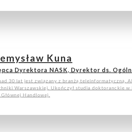
zemysław Kuna
ępca Dyrektora NASK, Dyrektor ds. Ogólno
ad 30 lat jest związany z branżą teleinformatyczną. A
chniki Warszawskiej. Ukończył studia doktoranckie w
 Głównej Handlowej.