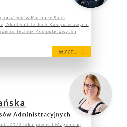
a, profesor w Katedrze Sieci
ej Akademii Technik Komputerowych.
kademii Technik Komputerowych i
WIĘCEJ
ańska
esów Administracyjnych
znia 2022 roku powołał Magdalenę