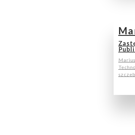
Ma
Zast
Publ
Marius
Techno
szczeb