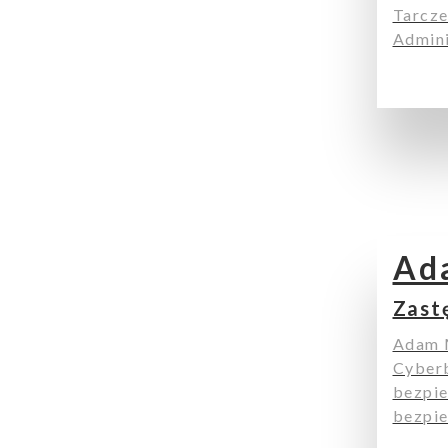
Wyszukiwanie
Tarcze
Admini
Wyszukiwarka
Ad
Zast
Raporty
Adam M
Cyberb
bezpie
bezpie