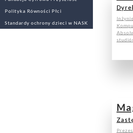
Dyre
Polityka Równości Płci
Inżyni
Standardy ochrony dzieci w NASK
Kompu
Absolw
studi
Ma
Zast
Prezes