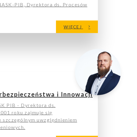
NASK-PIB, Dyrektora ds. Procesów
WIĘCEJ
rbezpieczeństwa i Innowacji
K PIB - Dyrektora ds.
001 roku zajmuje się
e szczególnym uwzględnieniem
zeniowych.