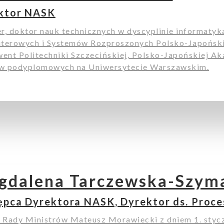
ktor NASK
er, doktor nauk technicznych w dyscyplinie informatyk
terowych i Systemów Rozproszonych Polsko-Japoński
ent Politechniki Szczecińskiej, Polsko-Japońskiej A
ów podyplomowych na Uniwersytecie Warszawskim.
gdalena Tarczewska-Szym
ępca Dyrektora NASK, Dyrektor ds. Proc
 Rady Ministrów Mateusz Morawiecki z dniem 1. styc