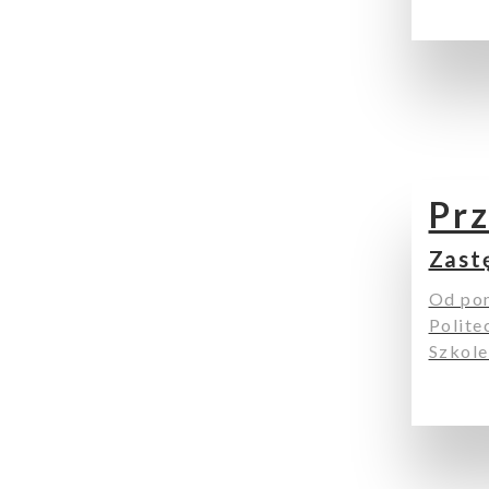
Ogłoszenia
Pr
Zast
Od pon
Aktualności
Polite
Szkole