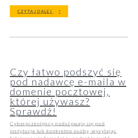
O GŁOSY POLAKÓW POLICZĄ N
CZYTAJ DALEJ
Czy łatwo podszyć się
pod nadawcę e-maila w
domenie pocztowej,
której używasz?
Sprawdź!
Cyberprzestępcy podszywają się pod
instytucje lub konkretne osoby, wysyłając