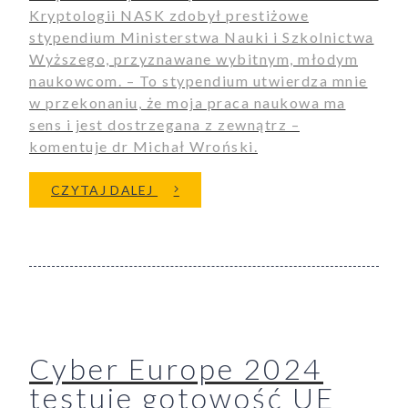
Kryptologii NASK zdobył prestiżowe
stypendium Ministerstwa Nauki i Szkolnictwa
Wyższego, przyznawane wybitnym, młodym
naukowcom. – To stypendium utwierdza mnie
w przekonaniu, że moja praca naukowa ma
sens i jest dostrzegana z zewnątrz –
komentuje dr Michał Wroński.
O DR MICHAŁ WROŃSKI Z NAS
CZYTAJ DALEJ
Cyber Europe 2024
testuje gotowość UE