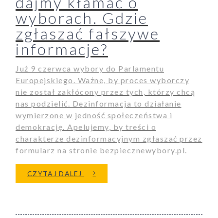
dajmy kłamać o
wyborach. Gdzie
zgłaszać fałszywe
informacje?
Już 9 czerwca wybory do Parlamentu
Europejskiego. Ważne, by proces wyborczy
nie został zakłócony przez tych, którzy chcą
nas podzielić. Dezinformacja to działanie
wymierzone w jedność społeczeństwa i
demokrację. Apelujemy, by treści o
charakterze dezinformacyjnym zgłaszać przez
formularz na stronie bezpiecznewybory.pl.
O DEZINFORMACJA UDERZA W 
CZYTAJ DALEJ