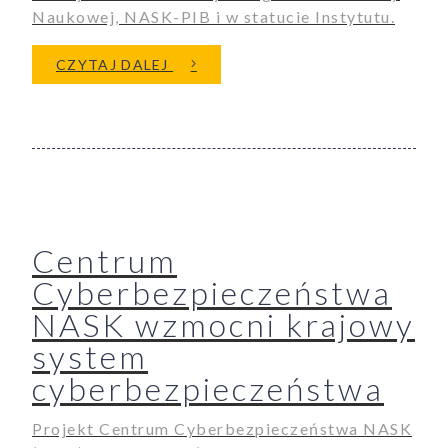
Naukowej, NASK-PIB i w statucie Instytutu.
O PLANY NASK NA 2024 I 2025
CZYTAJ DALEJ
Centrum
Cyberbezpieczeństwa
ukiwanie
NASK wzmocni krajowy
Wyszukiwarka
system
cyberbezpieczeństwa
Projekt Centrum Cyberbezpieczeństwa NASK