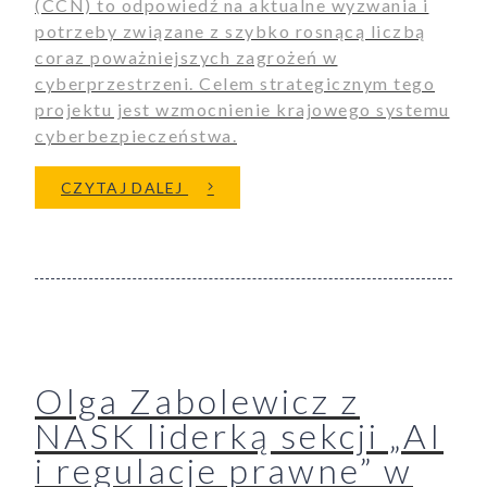
(CCN) to odpowiedź na aktualne wyzwania i
aporty
potrzeby związane z szybko rosnącą liczbą
coraz poważniejszych zagrożeń w
cyberprzestrzeni. Celem strategicznym tego
projektu jest wzmocnienie krajowego systemu
oszenia
cyberbezpieczeństwa.
O CENTRUM CYBERBEZPIECZE
CZYTAJ DALEJ
ualności
Olga Zabolewicz z
NASK liderką sekcji „AI
i regulacje prawne” w