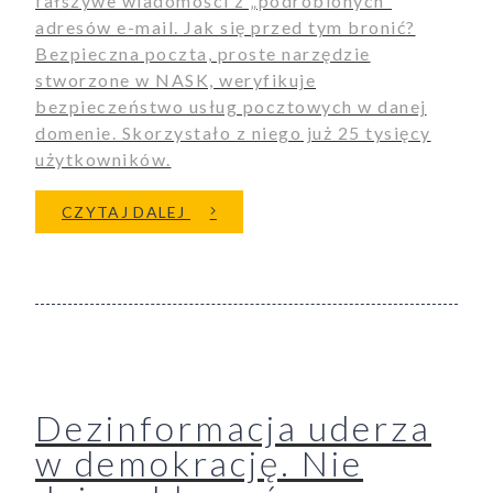
fałszywe wiadomości z „podrobionych”
adresów e-mail. Jak się przed tym bronić?
Bezpieczna poczta, proste narzędzie
stworzone w NASK, weryfikuje
bezpieczeństwo usług pocztowych w danej
domenie. Skorzystało z niego już 25 tysięcy
użytkowników.
O CZY ŁATWO PODSZYĆ SIĘ P
CZYTAJ DALEJ
Dezinformacja uderza
w demokrację. Nie