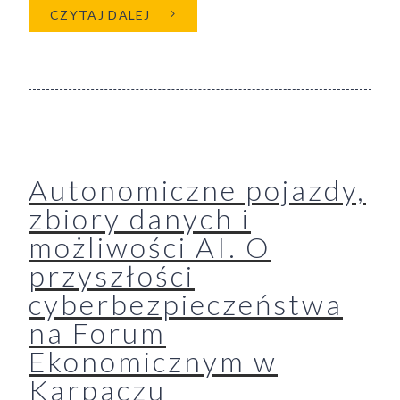
O Z CYBERBEZPIECZEŃSTWEM J
CZYTAJ DALEJ
Autonomiczne pojazdy,
zbiory danych i
możliwości AI. O
przyszłości
cyberbezpieczeństwa
na Forum
Ekonomicznym w
Karpaczu