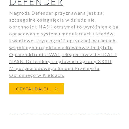
DEFENDER
Nagroda Defender przyznawana jest za
szczególne osiągnięcia w dziedzinie
obronności. NASK otrzymał to wyróżnienie za
opracowanie systemu modularnych układów
kwantowej kryptografii optycznej, w ramach
wspólnego projektu naukowców z Instytutu
Optoelektroniki WAT, ekspertów z TELDAT i
NASK. Defendery to główne nagrody XXXII
Międzynarodowego Salonu Przemysłu
Obronnego w Kielcach.
O NAUKOWCY Z NASK Z PREST
CZYTAJ DALEJ