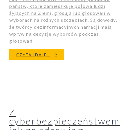
państw, które zamieszkuje połowa ludzi
żyjących na Ziemi, głosują lub głosowali w
wyborach na różnych szczeblach. Są dowody,
że twórcy dezinformacyjnych narracji mają
aporty
wpływ na decyzje wyborców podczas
głosowań.
O WYBORY, PLAGA DEZINFORMA
CZYTAJ DALEJ
oszenia
ualności
Z
cyberbezpieczeństwem