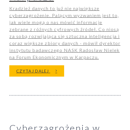
Kradzież danych to już nie największe
cyberzagrożenie. Palącym wyzwaniem jest to,
jak wiele mogą o nas mówić informacje
zebrane z różnych cyfrowych źródeł. Co niosą
za sobą rozwijająca się sztuczna inteligencja i
coraz większe zbiory danych - mówił dyrektor
instytutu badawczego NASK Radosław Nielek
na Forum Ekonomicznym w Karpaczu.
O AUTONOMICZNE POJAZDY, Z
CZYTAJ DALEJ
Cyberzagrożenia w