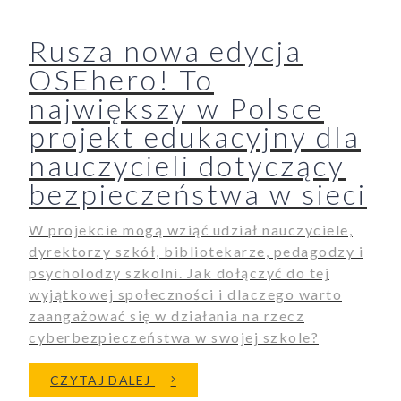
Rusza nowa edycja
OSEhero! To
największy w Polsce
projekt edukacyjny dla
nauczycieli dotyczący
bezpieczeństwa w sieci
W projekcie mogą wziąć udział nauczyciele,
dyrektorzy szkół, bibliotekarze, pedagodzy i
psycholodzy szkolni. Jak dołączyć do tej
wyjątkowej społeczności i dlaczego warto
zaangażować się w działania na rzecz
cyberbezpieczeństwa w swojej szkole?
O RUSZA NOWA EDYCJA OSEHER
CZYTAJ DALEJ