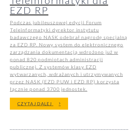
Teleinformatyki dla
EZD RP
Podczas jubileuszowej edycji Forum
Teleinformatyki dyrektor instytutu
badawczego NASK odebrał nagrodę specjalną
za EZD RP. Nowy system do elektronicznego
zarządzania dokumentacją wdrożono już w
ponad 820 podmiotach administracji
publicznej. Z systemów klasy EZD
wytwarzanych, wdrażanych i utrzymywanych
przez NASK (EZD PUW i EZD RP) korzysta
łącznie ponad 3700 jednostek.
O NAGRODA SPECJALNA XXX-LE
CZYTAJ DALEJ