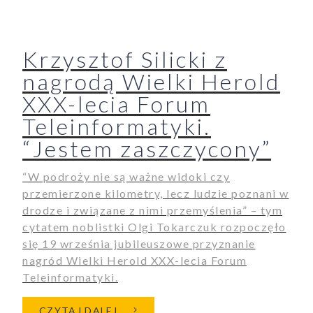
Krzysztof Silicki z
nagrodą Wielki Herold
XXX-lecia Forum
Teleinformatyki.
“Jestem zaszczycony”
“W podroży nie są ważne widoki czy
przemierzone kilometry, lecz ludzie poznani w
drodze i związane z nimi przemyślenia” – tym
cytatem noblistki Olgi Tokarczuk rozpoczęło
się 19 września jubileuszowe przyznanie
nagród Wielki Herold XXX-lecia Forum
Teleinformatyki.
O KRZYSZTOF SILICKI Z NAGR
CZYTAJ DALEJ