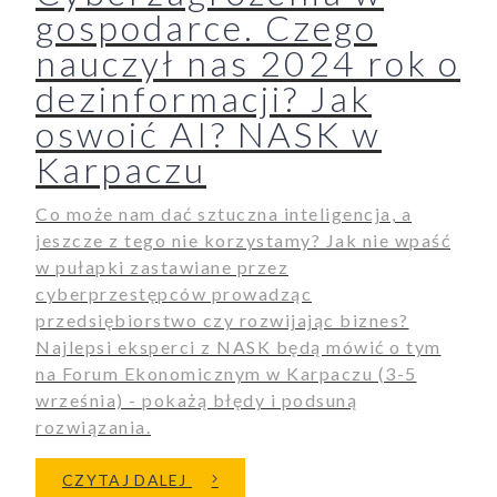
gospodarce. Czego
nauczył nas 2024 rok o
dezinformacji? Jak
oswoić AI? NASK w
Karpaczu
Co może nam dać sztuczna inteligencja, a
jeszcze z tego nie korzystamy? Jak nie wpaść
w pułapki zastawiane przez
cyberprzestępców prowadząc
przedsiębiorstwo czy rozwijając biznes?
Najlepsi eksperci z NASK będą mówić o tym
na Forum Ekonomicznym w Karpaczu (3-5
września) - pokażą błędy i podsuną
rozwiązania.
O CYBERZAGROŻENIA W GOSPOD
CZYTAJ DALEJ