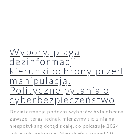
Wybory, plaga
dezinformacji i
kierunki ochrony przed
manipulacją.
Polityczne pytania o
cyberbezpieczeństwo
Dezinformacja podczas wyborów była obecna
ukiwanie
zawsze, teraz jednak mierzymy się z nią na
niespotykaną dotąd skalę, co pokazuje 2024
Wyszukiwarka
rok – rok wyborów. Mieszkańcy ponad 50