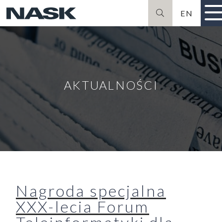
EN
Szukaj
AKTUALNOŚCI
Nagroda specjalna
XXX-lecia Forum