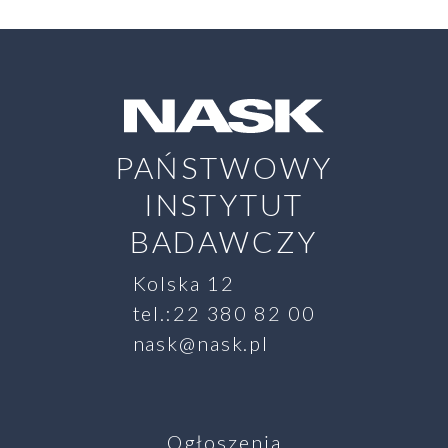
r
z
S
t
r
o
n
PAŃSTWOWY
y
INSTYTUT
BADAWCZY
Kolska 12
tel.:22 380 82 00
nask@nask.pl
Ogłoszenia