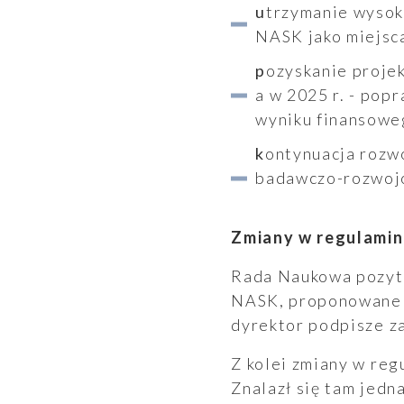
utrzymanie wysoko wykwalifikowanej, multidyscyplinarnej kadry oraz atrakcyjności
NASK jako miejsc
pozyskanie projektów stabilizujących sytuację finansową Instytutu w kolejnych latach,
a w 2025 r. - pop
wyniku finansoweg
kontynuacja rozwoju własnych produktów i usług, które powstały w wyniku prac
badawczo-rozwojo
Zmiany w regulamin
Rada Naukowa pozyty
NASK, proponowane p
dyrektor podpisze z
Z kolei zmiany w re
Znalazł się tam jedn