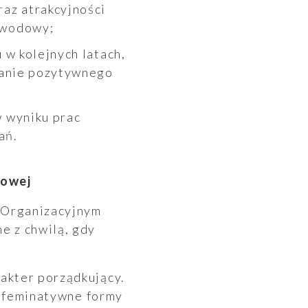
awodowy;
skanie pozytywnego
ań.
kowej
 Organizacyjnym
e z chwilą, gdy
akter porządkujący.
ię feminatywne formy