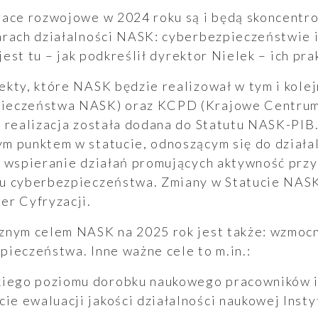
race rozwojowe w 2024 roku są i będą skoncent
arach działalności NASK: cyberbezpieczeństwie i
 jest tu – jak podkreślił dyrektor Nielek – ich pr
ekty, które NASK będzie realizował w tym i kole
ieczeństwa NASK) oraz KCPD (Krajowe Centrum
 realizacja została dodana do Statutu NASK-PIB
 punktem w statucie, odnoszącym się do działal
 wspieranie działań promujących aktywność przy
u cyberbezpieczeństwa. Zmiany w Statucie NASK
er Cyfryzacji.
znym celem NASK na 2025 rok jest także: wzmocni
ieczeństwa. Inne ważne cele to m.in.:
cie ewaluacji jakości działalności naukowej Insty