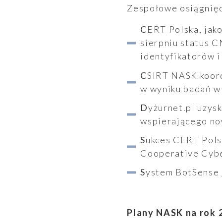
Zespołowe osiągnięci
CERT Polska, jako jedyna instytucja w kraju i jeden z 7 CERTÓW w Europie uzyskał w
sierpniu status 
identyfikatorów i
CSIRT NASK koordynował ujawnienie sześciu podatności – trzy z nich zostały odkryte
Ogłoszenia
w wyniku badań w
Dyżurnet.pl uzyskał status tzw. buddy hotline, czyli zespołu wprowadzającego i
wspierającego now
Sukces CERT Polska w ćwiczeniach Locked Shields 2023, organizowanych przez NATO
Cooperative Cyb
System BotSense
Aktualności
Plany NASK na rok 2