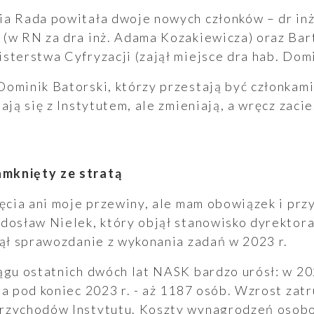
ia Rada powitała dwoje nowych członków – dr inż
 (w RN za dra inż. Adama Kozakiewicza) oraz Bar
sterstwa Cyfryzacji (zajął miejsce dra hab. Dom
Dominik Batorski, którzy przestają być członka
ają się z Instytutem, ale zmieniają, a wręcz zaci
mknięty ze stratą
ięcia ani moje przewiny, ale mam obowiązek i prz
dosław Nielek, który objął stanowisko dyrektora
zął sprawozdanie z wykonania zadań w 2023 r.
ągu ostatnich dwóch lat NASK bardzo urósł: w 202
 a pod koniec 2023 r. - aż 1187 osób. Wzrost zatr
rzychodów Instytutu. Koszty wynagrodzeń osobo