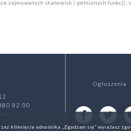
e zajmowanych stanowisk i pełnionych funkcji, o
Ogłoszenia
12
 380 82 00
Facebook
Twitter
Y
sk.pl
zez kliknięcie odnośnika „Zgadzam się” wyrażasz zgo