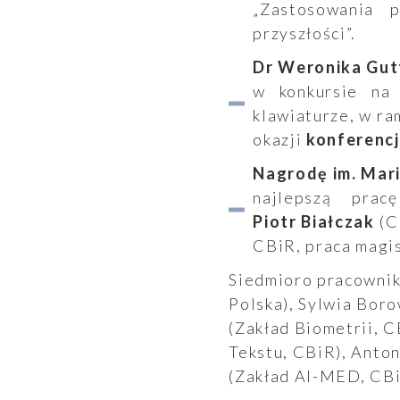
„Zastosowania 
przyszłości”.
Dr Weronika Gut
Wyszukiwanie
w konkursie na 
klawiaturze, w r
okazji
konferencj
Wyszukiwarka
Nagrodę im. Mar
najlepszą prac
Piotr Białczak
(C
CBiR, praca magis
Siedmioro pracownik
Polska), Sylwia Bor
(Zakład Biometrii, C
Tekstu, CBiR), Anto
Raporty
(Zakład AI-MED, CBi