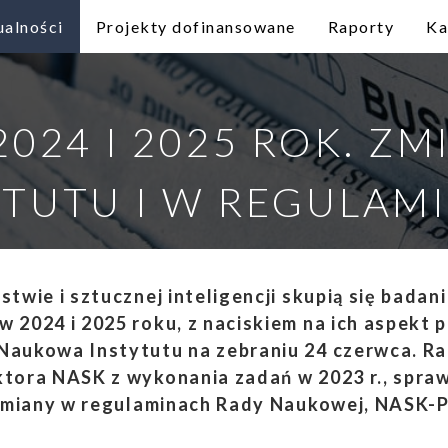
ualności
Projekty dofinansowane
Raporty
Ka
024 I 2025 ROK. Z
YTUTU I W REGULAM
twie i sztucznej inteligencji skupią się badan
2024 i 2025 roku, z naciskiem na ich aspekt 
aukowa Instytutu na zebraniu 24 czerwca. Ra
tora NASK z wykonania zadań w 2023 r., spra
 zmiany w regulaminach Rady Naukowej, NASK-PI