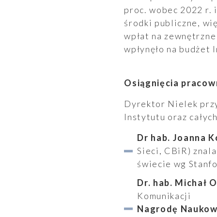
proc. wobec 2022 r. i
środki publiczne, wi
wpłat na zewnętrzne
wpłynęło na budżet I
Osiągnięcia pracow
Dyrektor Nielek prz
Instytutu oraz całyc
Dr hab. Joanna K
Sieci, CBiR) znala
świecie wg Stanfo
Dr. hab. Michał 
Komunik
Nagrodę Naukową