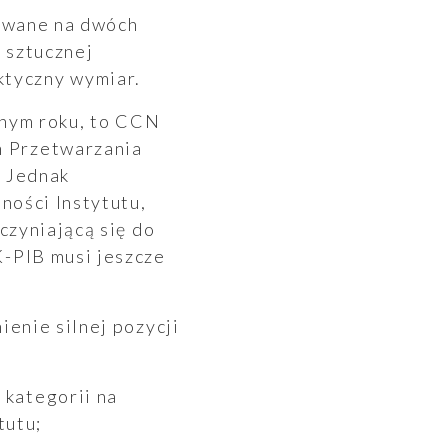
rowane na dwóch
 sztucznej
aktyczny wymiar.
jnym roku, to CCN
 Przetwarzania
. Jednak
ności Instytutu,
czyniającą się do
-PIB musi jeszcze
enie silnej pozycji
tutu;