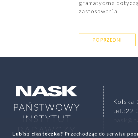
gramatyczne dotycząc
zastosowania.
POPRZEDNI
SZUKAJ
Kolska 
PAŃSTWOWY
tel.:22
INSTYTUT
nask@na
BADAWCZY
Lubisz ciasteczka?
Przechodząc do serwisu popr