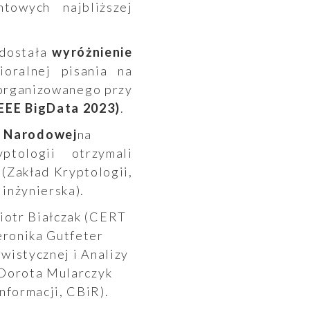
towych najbliższej
 dostała
wyróżnienie
oralnej pisania na
zorganizowanego przy
IEEE BigData 2023)
.
y Narodowej
na
tologii otrzymali
(Zakład Kryptologii,
inżynierska).
iotr Białczak (CERT
eronika Gutfeter
gwistycznej i Analizy
 Dorota Mularczyk
nformacji, CBiR).