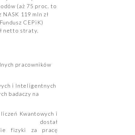
hodów (aż 75 proc. to
ez NASK 119 mln zł
 Fundusz CEPiK)
ł netto straty.
alnych pracowników
wych i Inteligentnych
ych badaczy na
Obliczeń Kwantowych i
R) dostał
e fizyki za pracę