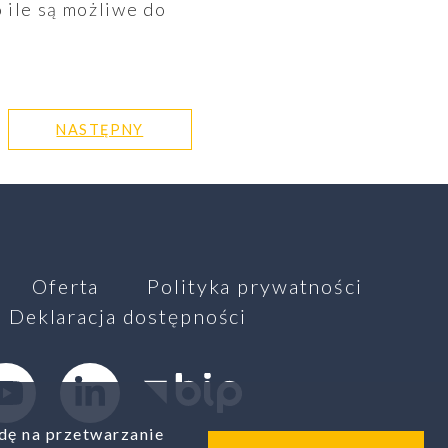
 ile są możliwe do
NASTĘPNY
Oferta
Polityka prywatności
Deklaracja dostępności
outube
Linkedin
Biuletyn Infromacji Publiczne
dę na przetwarzanie