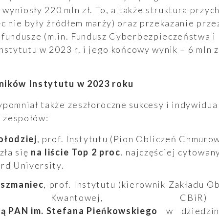
 wyniosły 220 mln zł. To, a także struktura przyc
ęc nie były źródłem marży) oraz przekazanie prz
 fundusze (m.in. Fundusz Cyberbezpieczeństwa i
nstytutu w 2023 r. i jego końcowy wynik – 6 mln z
ników Instytutu w 2023 roku
ypomniał także zeszłoroczne sukcesy i indywidu
h zespołów:
ołodziej
, prof. Instytutu (Pion Obliczeń Chmuro
zła się
na liście Top 2 proc
. najczęściej cytowan
rd University.
Oszmaniec
, prof. Instytutu (kierownik Zakładu 
acji Kwantowej, CBi
 PAN im. Stefana Pieńkowskiego
w dziedzini