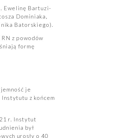
. Ewelinę Bartuzi-
tosza Dominiaka,
inika Batorskiego).
mi RN z powodów
eśniają formę
yjemność je
 Instytutu z końcem
1 r. Instytut
udnienia był
wych urosły o 40