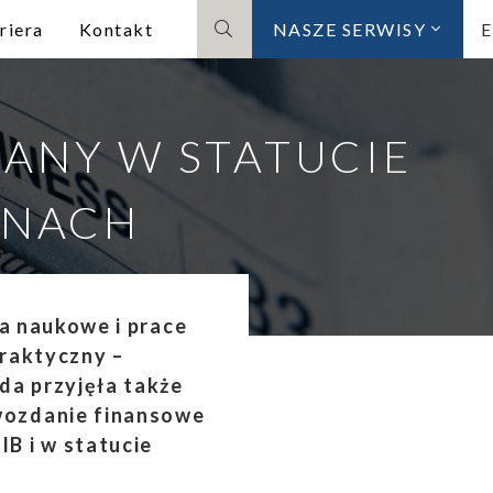
riera
Kontakt
NASZE SERWISY
Szukaj
MIANY W STATUCIE
INACH
ia naukowe i prace
praktyczny –
da przyjęła także
wozdanie finansowe
B i w statucie