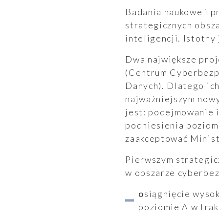
Badania naukowe i p
strategicznych obsz
inteligencji. Istotny
Dwa największe proj
(Centrum Cyberbezp
Danych). Dlatego ich
najważniejszym nowym
jest: podejmowanie i
podniesienia poziom
zaakceptować Minist
Pierwszym strategic
w obszarze cyberbezp
osiągnięcie wysokiego poziomu dorobku naukowego pracowników i kategorii na
poziomie A w trak