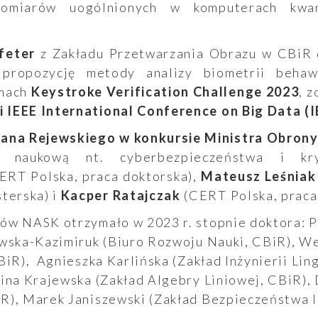
pomiarów uogólnionych w komputerach kwan
feter
z Zakładu Przetwarzania Obrazu w CBiR
propozycję metody analizy biometrii behawi
amach
Keystroke Verification Challenge 2023
, 
i IEEE International Conference on Big Data (
iana Rejewskiego w konkursie Ministra Obron
ę naukową nt. cyberbezpieczeństwa i kryp
ERT Polska, praca doktorska),
Mateusz Leśniak
terska) i
Kacper Ratajczak
(CERT Polska, praca 
ów NASK otrzymało w 2023 r. stopnie doktora: P
owska-Kazimiruk (Biuro Rozwoju Nauki, CBiR), W
BiR), Agnieszka Karlińska (Zakład Inżynierii Lin
nina Krajewska (Zakład Algebry Liniowej, CBiR),
R), Marek Janiszewski (Zakład Bezpieczeństwa I