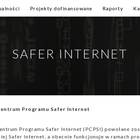
ualności
Projekty dofinansowane
Raporty
Ka
SAFER INTERNET
Centrum Programu Safer Internet
entrum Programu Safer Internet (PCPSI) powołane zos
iej Safer Internet, a obecnie funkcjonuje w ramach pr