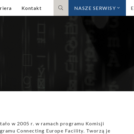
riera
Kontakt
NASZE SERWISY
Szukaj
tało w 2005 r. w ramach programu Komisji
ogramu Connecting Europe Facility. Tworzą je