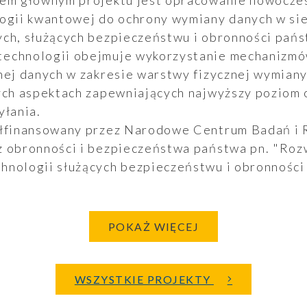
em głównym projektu jest opracowanie nowoczes
logii kwantowej do ochrony wymiany danych w si
ych, służących bezpieczeństwu i obronności pańs
echnologii obejmuje wykorzystanie mechanizm
nej danych w zakresie warstwy fizycznej wymiany
nych aspektach zapewniających najwyższy poziom
yłania.
ółfinansowany przez Narodowe Centrum Badań i
z obronności i bezpieczeństwa państwa pn. "Ro
hnologii służących bezpieczeństwu i obronności
POKAŻ WIĘCEJ
WSZYSTKIE PROJEKTY