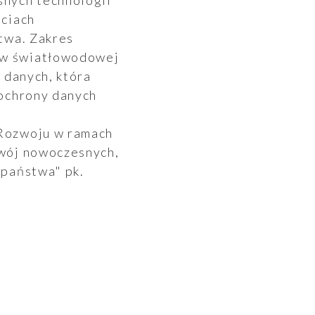
nych technologii
eciach
twa. Zakres
ów światłowodowej
 danych, która
 ochrony danych
 Rozwoju w ramach
zwój nowoczesnych,
 państwa" pk.