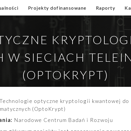
ualności
Projekty dofinansowane
Raporty
Ka
TYCZNE KRYPTOLOG
 W SIECIACH TELE
(OPTOKRYPT)
Technologie optyczne kryptologii kwantowej do
ormatycznych (OptoKrypt)
ania:
Narodowe Centrum Badań i Rozwoju