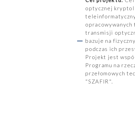
Cel projektu:
Cel
optycznej krypto
teleinformatyczn
opracowywanych t
transmisji optycz
Raporty
bazuje na fizycz
podczas ich przes
Projekt jest wsp
Programu na rzec
przełomowych tec
"SZAFIR".
Ogłoszenia