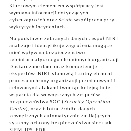
Kluczowym elementem współpracy jest
ukiwanie
wymiana informacji dotyczących
cyberzagrożeń oraz ścisła współpraca przy
Wyszukiwarka
wykrytych incydentach.
Na podstawie zebranych danych zespół NIRT
analizuje i identyfikuje zagrożenia mogące
mieć wpływ na bezpieczeństwo
aporty
teleinformatycznego chronionych organizacji
Dostarczane dane oraz kompetencje
ekspertów NIRT stanowią istotny element
procesu ochrony organizacji przed nowymi i
celowanymi atakami tworząc kolejną linie
oszenia
wsparcia dla wewnętrznych zespołów
bezpieczeństwa SOC (
Security Operation
Center
), oraz istotne źródło danych
zewnętrznych automatycznie zasilających
systemy ochrony bezpieczeństwa sieci jak
ualności
SIEM, IPS, EDR