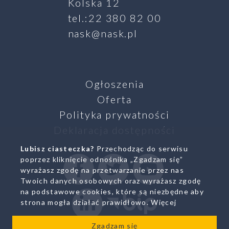
Kolska 12
tel.:22 380 82 00
nask@nask.pl
Ogłoszenia
Oferta
Polityka prywatności
Deklaracja dostępności
Lubisz ciasteczka?
Przechodząc do serwisu
SZUKAJ
poprzez kliknięcie odnośnika „Zgadzam się”
Facebook
Twitter
Youtube
wyrażasz zgodę na przetwarzanie przez nas
Twoich danych osobowych oraz wyrażasz zgodę
na podstawowe cookies, które są niezbędne aby
Linkedin
Biuletyn Infromacji Pub
strona mogła działać prawidłowo.
Więcej
Zgadzam się