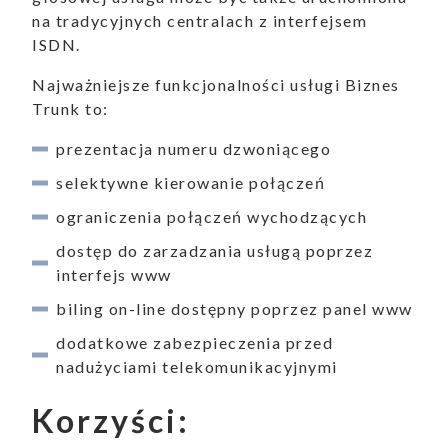
na tradycyjnych centralach z interfejsem
ISDN.
ukiwanie
Najważniejsze funkcjonalności usługi Biznes
Trunk to:
Wyszukiwarka
prezentacja numeru dzwoniącego
selektywne kierowanie połączeń
ograniczenia połączeń wychodzących
dostęp do zarzadzania usługą poprzez
aporty
interfejs www
biling on-line dostępny poprzez panel www
dodatkowe zabezpieczenia przed
oszenia
nadużyciami telekomunikacyjnymi
Korzyści: