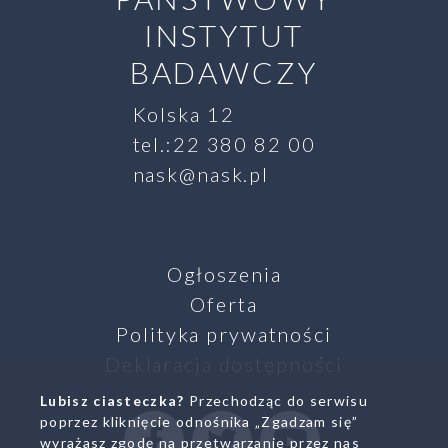
INSTYTUT
BADAWCZY
Kolska 12
tel.:22 380 82 00
nask@nask.pl
Ogłoszenia
Oferta
Polityka prywatności
Deklaracja dostępności
Lubisz ciasteczka?
Przechodząc do serwisu
SZUKAJ
poprzez kliknięcie odnośnika „Zgadzam się”
Facebook
Twitter
Youtube
wyrażasz zgodę na przetwarzanie przez nas