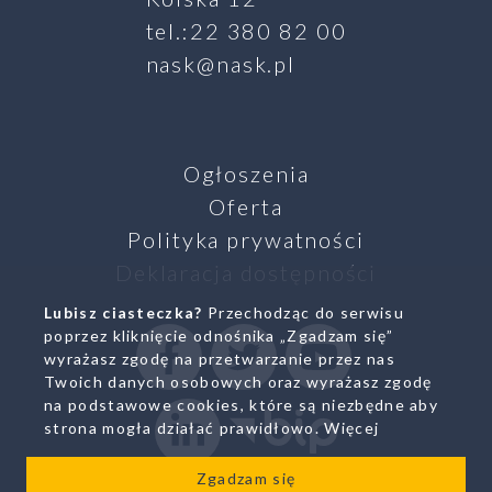
tel.:22 380 82 00
nask@nask.pl
Ogłoszenia
Oferta
Polityka prywatności
Deklaracja dostępności
Lubisz ciasteczka?
Przechodząc do serwisu
SZUKAJ
poprzez kliknięcie odnośnika „Zgadzam się”
Facebook
Twitter
Youtube
wyrażasz zgodę na przetwarzanie przez nas
Twoich danych osobowych oraz wyrażasz zgodę
na podstawowe cookies, które są niezbędne aby
Linkedin
Biuletyn Infromacji Pub
strona mogła działać prawidłowo.
Więcej
Zgadzam się