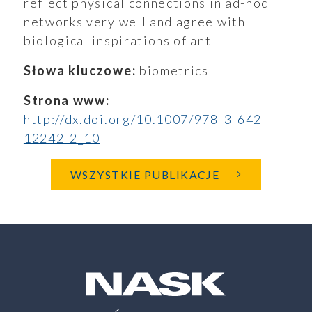
reflect physical connections in ad-hoc
networks very well and agree with
aporty
biological inspirations of ant
Słowa kluczowe:
biometrics
Strona www:
oszenia
http://dx.doi.org/10.1007/978-3-642-
12242-2_10
WSZYSTKIE PUBLIKACJE
ualności