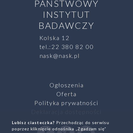
PAŃSTWOWY
INSTYTUT
BADAWCZY
Kolska 12
tel.:22 380 82 00
nask@nask.pl
Ogłoszenia
Oferta
Polityka prywatności
Deklaracja dostępności
Lubisz ciasteczka?
Przechodząc do serwisu
SZUKAJ
poprzez kliknięcie odnośnika „Zgadzam się”
Facebook
Twitter
Youtube