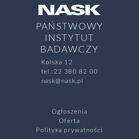
ualności
PAŃSTWOWY
INSTYTUT
BADAWCZY
Kolska 12
tel.:22 380 82 00
nask@nask.pl
Ogłoszenia
Oferta
Polityka prywatności