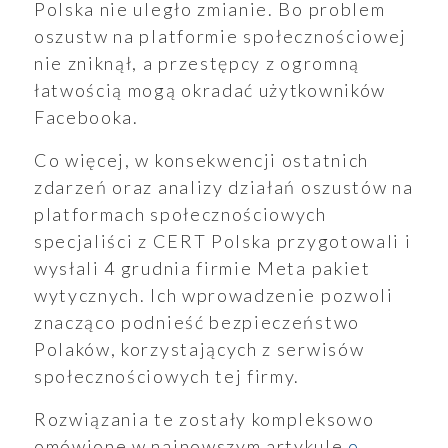
Polska nie uległo zmianie. Bo problem
oszustw na platformie społecznościowej
nie zniknął, a przestępcy z ogromną
łatwością mogą okradać użytkowników
ukiwanie
Facebooka.
Wyszukiwarka
Co więcej, w konsekwencji ostatnich
zdarzeń oraz analizy działań oszustów na
platformach społecznościowych
specjaliści z CERT Polska przygotowali i
wysłali 4 grudnia firmie Meta pakiet
aporty
wytycznych. Ich wprowadzenie pozwoli
znacząco podnieść bezpieczeństwo
Polaków, korzystających z serwisów
społecznościowych tej firmy.
oszenia
Rozwiązania te zostały kompleksowo
omówione w najnowszym artykule
o