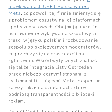
oczekiwaniach CERT Polska wobec
Meta
, co pozwoli tej firmie zmierzyć się
ualności
z problemem oszustw na jej platformach
społecznosciowych. Obejmują one m.in.
usprawnienie wykrywania szkodliwych
treści w języku polskim i rozbudowanie
zespołu polskojęzycznych moderatorów,
co przełoży się na czas reakcji na
zgłoszenia. Wśród wytycznych znalazła
się także integracja Listy Ostrzeżeń
przed niebezpiecznymi stronami z
systemami filtrującymi Meta. Ekspertom
zależy także na działaniach, które
podniosą transparentności biblioteki
reklam.
Zespół CERT Polska, we współpracy z