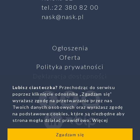
tel.:22 380 82 00
nask@nask.pl
Ogłoszenia
Oferta
Polityka prywatności
Deklaracja dostępności
Lubisz ciasteczka?
Przechodząc do serwisu
SZUKAJ
poprzez kliknięcie odnośnika „Zgadzam się”
Facebook
Twitter
Youtube
wyrażasz zgodę na przetwarzanie przez nas
Twoich danych osobowych oraz wyrażasz zgodę
na podstawowe cookies, które są niezbędne aby
Linkedin
Biuletyn Infromacji Pub
strona mogła działać prawidłowo.
Więcej
Zgadzam się