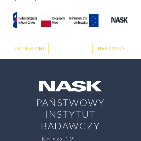
POPRZEDNI
NASTĘPNY
PAŃSTWOWY
INSTYTUT
BADAWCZY
Kolska 12