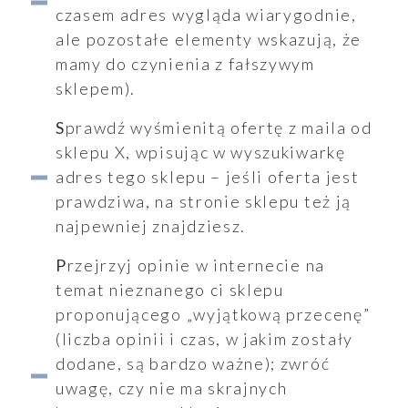
czasem adres wygląda wiarygodnie,
ale pozostałe elementy wskazują, że
mamy do czynienia z fałszywym
sklepem).
Sprawdź wyśmienitą ofertę z maila od
sklepu X, wpisując w wyszukiwarkę
adres tego sklepu – jeśli oferta jest
prawdziwa, na stronie sklepu też ją
ukiwanie
najpewniej znajdziesz.
Wyszukiwarka
Przejrzyj opinie w internecie na
temat nieznanego ci sklepu
proponującego „wyjątkową przecenę”
(liczba opinii i czas, w jakim zostały
dodane, są bardzo ważne); zwróć
aporty
uwagę, czy nie ma skrajnych