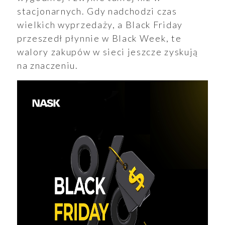
stacjonarnych. Gdy nadchodzi czas
wielkich wyprzedaży, a Black Friday
przeszedł płynnie w Black Week, te
walory zakupów w sieci jeszcze zyskują
na znaczeniu.