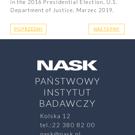
in the 2016 Presidential Election, U.S.
Department of Justice, Marzec 2019.
POPRZEDNI
NASTĘPNY
PAŃSTWOWY
INSTYTUT
BADAWCZY
Kolska 12
tel.:22 380 82 00
nask@nask.pl