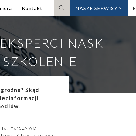
riera
Kontakt
NASZE SERWISY
Szukaj
EKSPERCI NASK
 SZKOLENIE
k groźne? Skąd
dezinformacji
mediów.
nia. Fałszywe
itycy. Z tym stykamy