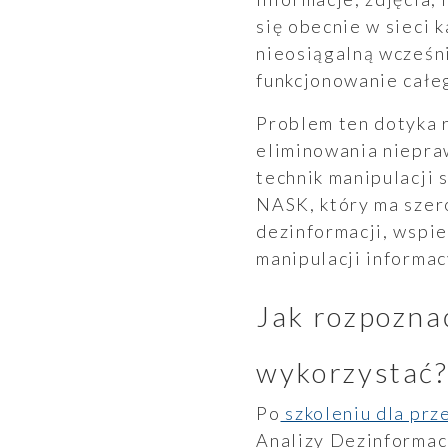
się obecnie w sieci 
nieosiągalną wcześnie
funkcjonowanie całeg
Problem ten dotyka 
eliminowania niepraw
technik manipulacji
NASK, który ma szero
Wyszukiwanie
dezinformacji, wspi
manipulacji informa
Wyszukiwarka
Jak rozpoznać
wykorzystać
Po
szkoleniu dla prz
Analizy Dezinformacj