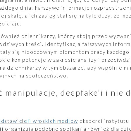
każdego dnia. Fałszywe informacje rozprzestrzeni
j skalę, a ich zasięg stał się na tyle duży, że m
o kraju.
również dziennikarzy, którzy stoją przed wyzwan
dziwych treści. Identyfikacja fałszywych inform
 stały się nieodzownym elementem pracy każdego 
kie kompetencje w zakresie analizy i przeciwdzi
era dziennikarzy w tym obszarze, aby wspólnie m
cyjnych na społeczeństwo.
 manipulacje, deepfake’i i nie d
?
edstawicieli włoskich mediów
eksperci instytutu
i organizują podobne spotkania również dla dzie