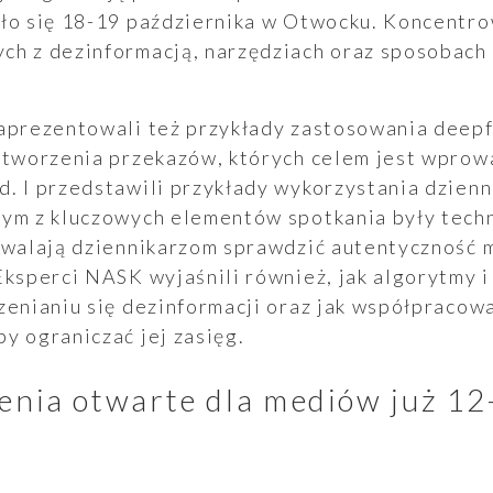
yło się 18-19 października w Otwocku. Koncentro
ch z dezinformacją, narzędziach oraz sposobach
zaprezentowali też przykłady zastosowania deepf
o tworzenia przekazów, których celem jest wpro
. I przedstawili przykłady wykorzystania dzienn
ym z kluczowych elementów spotkania były techn
ozwalają dziennikarzom sprawdzić autentyczność 
Eksperci NASK wyjaśnili również, jak algorytmy i
zenianiu się dezinformacji oraz jak współpracow
y ograniczać jej zasięg.
enia otwarte dla mediów już 12