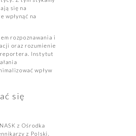
ają się na
oże wpłynąć na
iem rozpoznawania i
acji oraz rozumienie
reportera. Instytut
ałania
inimalizować wpływ
ać się
 NASK z Ośrodka
nnikarzy z Polski.