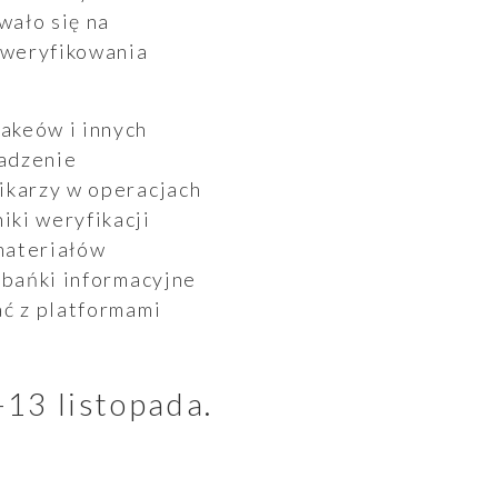
wało się na
 weryfikowania
akeów i innych
wadzenie
ikarzy w operacjach
iki weryfikacji
materiałów
 bańki informacyjne
ać z platformami
-13 listopada.