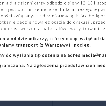
enia dla dziennikarzy odbędzie się w 12-13 listo
lem jest dostarczenie uczestnikom niezbędnej w
tności związanych z dezinformacją, które będą p
otkanie będzie również okazją do dyskusji, prze
podczas tworzenia materiałów i weryfikowania źr
nia od dziennikarzy, którzy chcąc wziąć udzia
niamy transport (z Warszawy) i nocleg.
y do wysłania zgłoszenia na adres media@nas
ograniczona. Na zgłoszenia przedstawicieli me
.