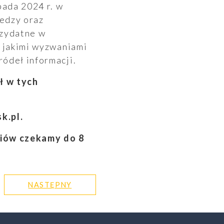
pada 2024 r. w
iedzy oraz
rzydatne w
d jakimi wyzwaniami
ódeł informacji.
ł w tych
k.pl.
diów czekamy do 8
NASTĘPNY