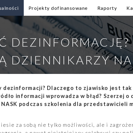
ualności
Projekty dofinansowane
Raporty
Ka
Ć DEZINFORMACJĘ? 
Ą DZIENNIKARZY NA
 dezinformacji? Dlaczego to zjawisko jest ta
ódło informacji wprowadza w błąd? Szerzej o 
 NASK podczas szkolenia dla przedstawicieli 
iesie za sobą nie tylko możliwości, ale i zagroże
nagrania, a nawet nieistniejący celebryci czy pol