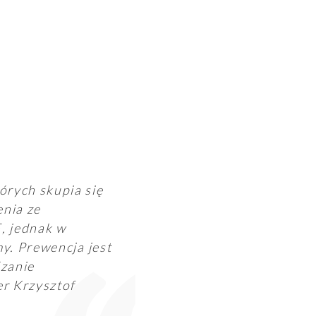
órych skupia się
enia ze
, jednak w
my. Prewencja jest
dzanie
r Krzysztof