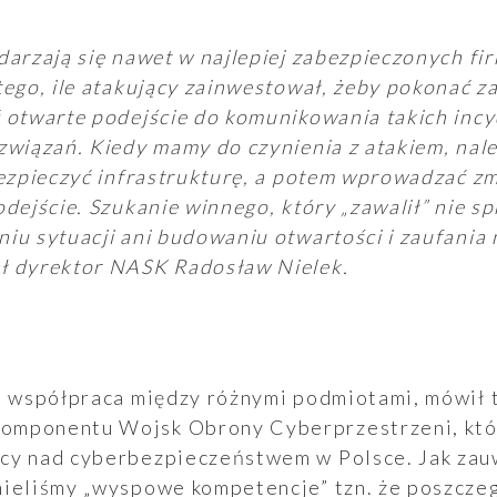
darzają się nawet w najlepiej zabezpieczonych fi
tego, ile atakujący zainwestował, żeby pokonać z
 otwarte podejście do komunikowania takich inc
związań. Kiedy mamy do czynienia z atakiem, nale
bezpieczyć infrastrukturę, a potem wprowadzać zm
dejście. Szukanie winnego, który „zawalił” nie sp
iu sytuacji ani budowaniu otwartości i zaufania 
ł dyrektor NASK Radosław Nielek.
t współpraca między różnymi podmiotami, mówił 
omponentu Wojsk Obrony Cyberprzestrzeni, któr
cy nad cyberbezpieczeństwem w Polsce. Jak zau
mieliśmy „wyspowe kompetencje” tzn. że poszczeg