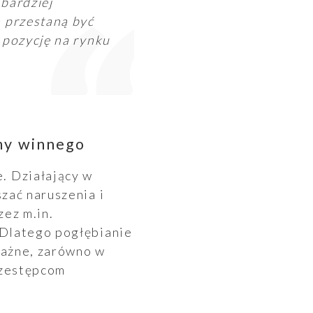
bardziej
 przestaną być
 pozycję na rynku
my winnego
. Działający w
zać naruszenia i
ez m.in.
 Dlatego pogłębianie
ważne, zarówno w
rzestępcom