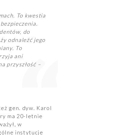
rmach. To kwestia
abezpieczenia.
ydentów, do
ży odnaleźć jego
iany. To
rzyja ani
na przyszłość –
też gen. dyw. Karol
y ma 20-letnie
ważył, w
ólne instytucje