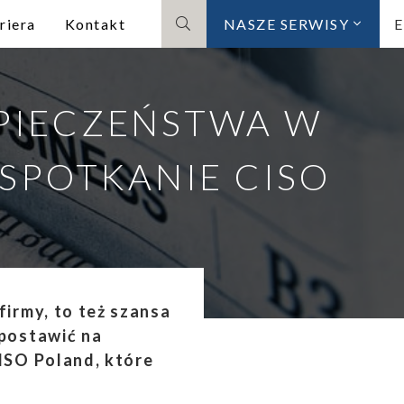
riera
Kontakt
NASZE SERWISY
Szukaj
ZPIECZEŃSTWA W
SPOTKANIE CISO
irmy, to też szansa
postawić na
ISO Poland, które