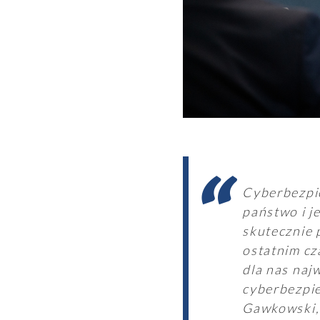
Cyberbezpie
państwo i j
skutecznie 
ostatnim cz
dla nas naj
cyberbezpie
Gawkowski, 