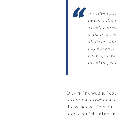
Incydenty z
pecha albo 
Trzeba mieć
szukania ro
skutki i za
najlepsze po
rozwiązywan
przekonywa
O tym, jak ważna jes
Molenda, dowódca K
doświadczenie w pra
poprzednich latach 