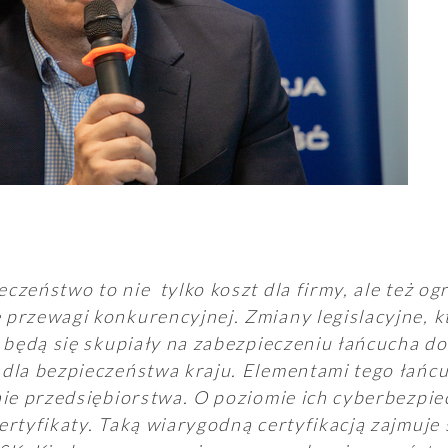
czeństwo to nie tylko koszt dla firmy, ale też o
przewagi konkurencyjnej. Zmiany legislacyjne, 
, będą się skupiały na zabezpieczeniu łańcucha d
dla bezpieczeństwa kraju. Elementami tego łańcu
nie przedsiębiorstwa. O poziomie ich cyberbezpi
ertyfikaty. Taką wiarygodną certyfikacją zajmuje 