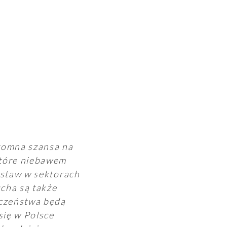
gromna szansa na
które niebawem
ostaw w sektorach
cha są także
eczeństwa będą
się w Polsce