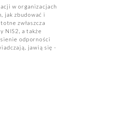
acji w organizacjach
m, jak zbudować i
stotne zwłaszcza
y NIS2, a także
esienie odporności
adczają, jawią się -