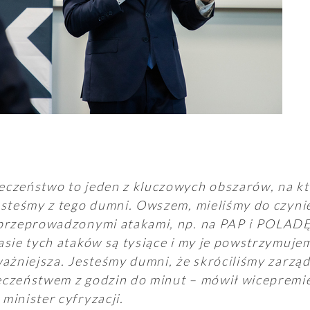
czeństwo to jeden z kluczowych obszarów, na kt
esteśmy z tego dumni. Owszem, mieliśmy do czyni
przeprowadzonymi atakami, np. na PAP i POLADĘ
asie tych ataków są tysiące i my je powstrzymuje
ważniejsza. Jesteśmy dumni, że skróciliśmy zarzą
czeństwem z godzin do minut – mówił wicepremie
minister cyfryzacji.