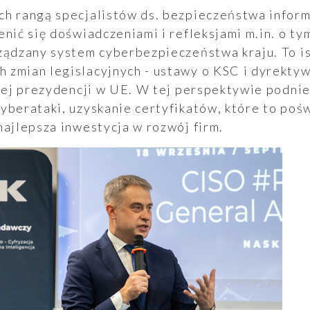
ch rangą specjalistów ds. bezpieczeństwa inform
enić się doświadczeniami i refleksjami m.in. o ty
ządzany system cyberbezpieczeństwa kraju. To i
 zmian legislacyjnych - ustawy o KSC i dyrektyw
kiej prezydencji w UE. W tej perspektywie podni
yberataki, uzyskanie certyfikatów, które to poświ
najlepsza inwestycja w rozwój firm.