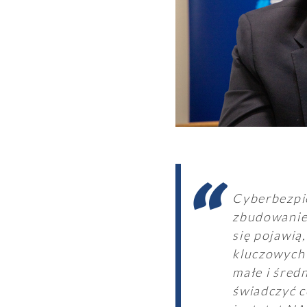
Wyszukiwanie
Wyszukiwarka
Cyberbezpie
zbudowanie 
się pojawią
Raporty
kluczowych 
małe i śred
świadczyć c