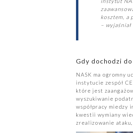
instytut NA
zaawansowa
kosztem, a 
– wyjaśniał
Ogłoszenia
Gdy dochodzi do
NASK ma ogromny udz
instytucie zespół CE
które jest zaangażo
Aktualności
wyszukiwanie podatn
współpracy miedzy i
kwestii wymiany wied
zrealizowanie ataku,