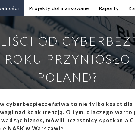
ualności
Projekty dofinansowane
Raporty
Ka
LIŚCI OD CYBERBE
M ROKU PRZYNIOSŁO 
POLAND?
 cyberbezpieczeństwa to nie tylko koszt dla f
wagi nad konkurencją. O tym, dlaczego warto 
wadząc biznes, mówili uczestnicy spotkania C
ibie NASK w Warszawie.