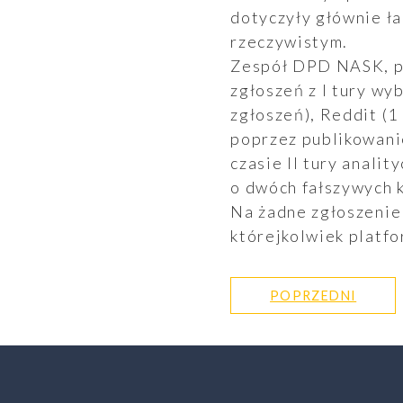
dotyczyły głównie ła
rzeczywistym.
Zespół DPD NASK, po
zgłoszeń z I tury wy
zgłoszeń), Reddit (1
poprzez publikowani
czasie II tury anali
o dwóch fałszywych 
Na żadne zgłoszenie
którejkolwiek platfo
POPRZEDNI
SZUKAJ