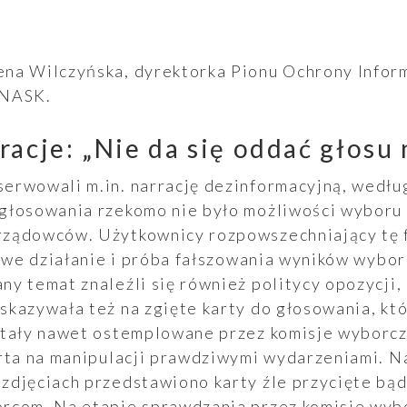
ena Wilczyńska,
dyrektorka Pionu Ochrony Infor
 NASK.
racje: „Nie da się oddać głosu 
rwowali m.in. narrację dezinformacyjną, według
głosowania rzekomo nie było możliwości wyboru
ządowców. Użytkownicy rozpowszechniający tę f
lowe działanie i próba fałszowania wyników wyb
y temat znaleźli się również politycy opozycji, 
kazywała też na zgięte karty do głosowania, kt
stały nawet ostemplowane przez komisje wyborcz
arta na manipulacji prawdziwymi wydarzeniami. N
djęciach przedstawiono karty źle przycięte bądź
rcom. Na etapie sprawdzania przez komisje wybo