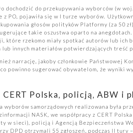
ało dochodzić do przekupywania wyborców (w woj
 z PO, pojawiła się w I turze wyborów. Użytkown
kupowania głosów polityków Platformy (za 50 zł)
ugerujące takie oszustwa oparto na anegdotach.
ji, które rzekomo miały spotkać autorów lub ich b
lub innych materiałów potwierdzających treść pu
eż narrację, jakoby członkowie Państwowej Kom
 co powinno sugerować obywatelom, że wyniki w
 CERT Polska, policją, ABW i 
a wyborów samorządowych realizowana była prz
zinformacji NASK, we współpracy z CERT Polska
nty w sieci), policją i Agencją Bezpieczeństwa 
orzy DPD otrzymali 55 zgłoszeń, podczas II tury 