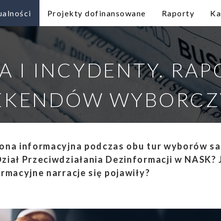
ualności
Projekty dofinansowane
Raporty
Ka
 I INCYDENTY. RAP
EKENDÓW WYBORCZ
rona informacyjna podczas obu tur wyborów 
Dział Przeciwdziałania Dezinformacji w NASK? 
ormacyjne narracje się pojawiły?