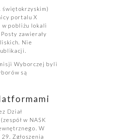
. świętokrzyskim)
icy portalu X
 w pobliżu lokali
 Posty zawierały
liskich. Nie
blikacji.
isji Wyborczej byli
yborów są
platformami
ez Dział
 (zespół w NASK
Wewnętrznego. W
– 29. Zgłoszenia