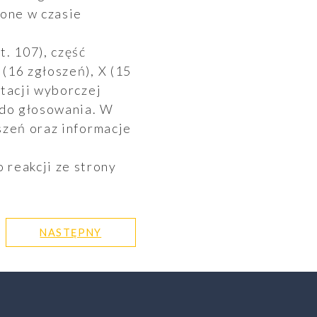
żone w czasie
. 107), część
(16 zgłoszeń), X (15
itacji wyborczej
 do głosowania. W
szeń oraz informacje
reakcji ze strony
NASTĘPNY