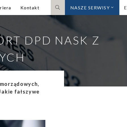
riera
Kontakt
NASZE SERWISY
Szukaj
ORT DPD NASK Z
YCH
samorządowych,
Jakie fałszywe