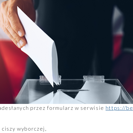
desłanych przez formularz w serwisie
https://b
 ciszy wyborczej,