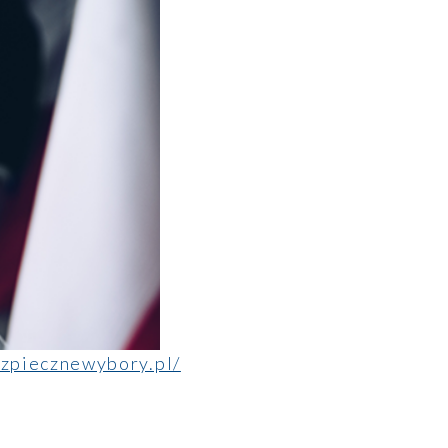
ezpiecznewybory.pl/