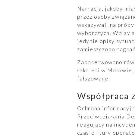
Narracja, jakoby mi
przez osoby związane
wskazywali na próby 
wyborczych. Wpisy s
jedynie opisy sytuac
zamieszczono nagrań 
Zaobserwowano równi
szkoleni w Moskwie,
fałszowane.
Współpraca z
Ochrona informacyjn
Przeciwdziałania De
reagujący na incyde
czasie I tury operat