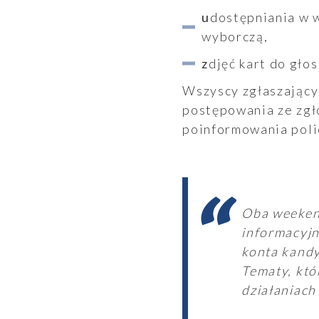
udostępniania w weekend wyborczy treści politycznych opublikowanych przed ciszą
wyborczą,
zdjęć kart do gł
Wszyscy zgłaszający
postępowania ze zgł
poinformowania polic
Oba weekend
informacyjn
konta kandy
Tematy, któ
działaniach