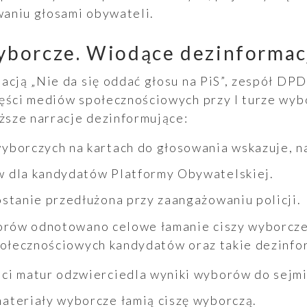
aniu głosami obywateli.
borcze. Wiodące dezinformac
macją „Nie da się oddać głosu na PiS”, zespół D
zęści mediów społecznościowych przy I turze wy
sze narracje dezinformujące:
wyborczych na kartach do głosowania wskazuje, n
w dla kandydatów Platformy Obywatelskiej.
ostanie przedłużona przy zaangażowaniu policji.
borów odnotowano celowe łamanie ciszy wyborcze
społecznościowych kandydatów oraz takie dezinfo
ści matur odzwierciedla wyniki wyborów do sejm
materiały wyborcze łamią ciszę wyborczą.