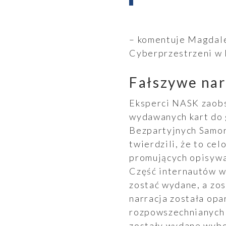
– komentuje Magdal
Cyberprzestrzeni w
Fałszywe nar
Wyszukiwanie
Eksperci NASK zaobse
wydawanych kart do 
Bezpartyjnych Samor
Wyszukiwarka
twierdzili, że to ce
promujących opisywan
Część internautów ws
zostać wydane, a zo
narracja została op
rozpowszechnianych z
zostały wydane wybo