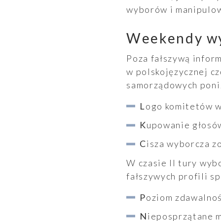
Aktualności
wyborów i manipulow
Weekendy wy
Poza fałszywą infor
w polskojęzycznej c
samorządowych poniż
Logo komitetów 
Kupowanie głosó
Cisza wyborcza z
W czasie II tury wy
fałszywych profili 
Poziom zdawalno
Nieposprzątane 