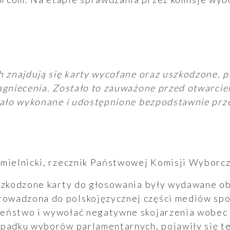
h znajdują się karty wycofane oraz uszkodzone, 
agniecenia. Zostało to zauważone przed otwarciem
tało wykonane i udostępnione bezpodstawnie prz
hmielnicki, rzecznik Państwowej Komisji Wyborcz
uszkodzone karty do głosowania były wydawane o
wadzona do polskojęzycznej części mediów spo
eństwo i wywołać negatywne skojarzenia wobec 
ypadku wyborów parlamentarnych, pojawiły się te