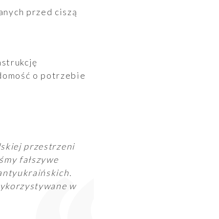
strukcję
domość o potrzebie
skiej przestrzeni
iśmy fałszywe
antyukraińskich.
 wykorzystywane w