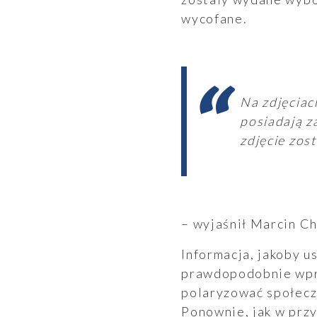
wycofane.
Raporty
Na zdjęciac
posiadają z
zdjęcie zos
Ogłoszenia
– wyjaśnił Marcin C
Informacja, jakoby 
prawdopodobnie wpro
polaryzować społecz
Ponownie, jak w prz