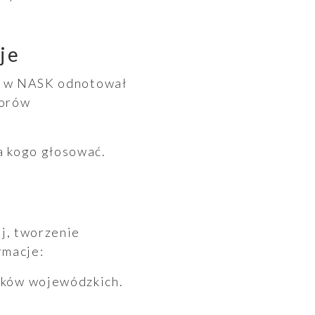
je
PD w NASK odnotował
borów
a kogo głosować.
j, tworzenie
rmacje:
ików wojewódzkich.