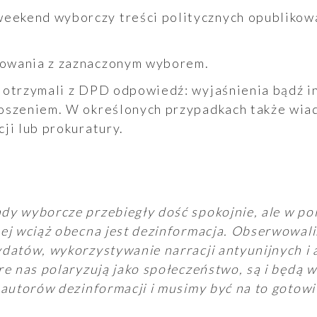
osowania z zaznaczonym wyborem.
 otrzymali z DPD odpowiedź: wyjaśnienia bądź in
oszeniem. W określonych przypadkach także wia
ji lub prokuratury.
y wyborcze przebiegły dość spokojnie, ale w pol
ej wciąż obecna jest dezinformacja. Obserwowal
datów, wykorzystywanie narracji antyunijnych i 
re nas polaryzują jako społeczeństwo, są i będą
 autorów dezinformacji i musimy być na to gotowi