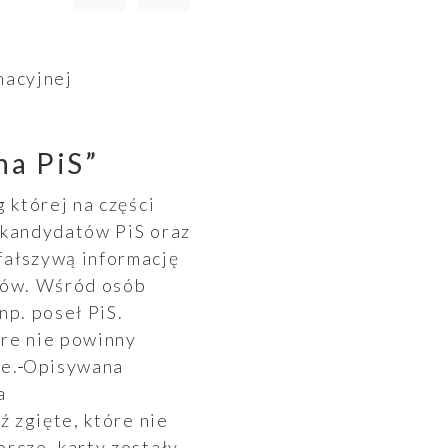
macyjnej
na PiS”
 której na części
 kandydatów PiS oraz
ałszywą informację
orów. Wśród osób
np. poseł PiS.
óre nie powinny
e.
Opisywana
a
 zgięte, które nie
rcze, karty zostały