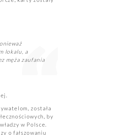
ponieważ
 lokalu, a
ez męża zaufania
ej.
bywatelom, została
łecznościowych, by
władzy w Polsce.
zy o fałszowaniu