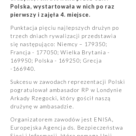
Polska, wystartowała w nich po raz
pierwszy i zajęła 4. miejsce.
Punktacja pięciu najlepszych drużyn po
trzech dniach rywalizacji przedstawia
się następująco: Niemcy – 179350;
Francja - 177050; Wielka Brytania -
169950; Polska - 169250; Grecja
-166940.
Sukcesu w zawodach reprezentacji Polski
pogratulował ambasador RP w Londynie
Arkady Rzegocki, który gościł naszą
drużynę w ambasadzie.
Organizatorem zawodów jest ENISA,
Europejska Agencja ds. Bezpieczeństwa
ukiwanie
Sieci i Informacji, która pomaga Unii