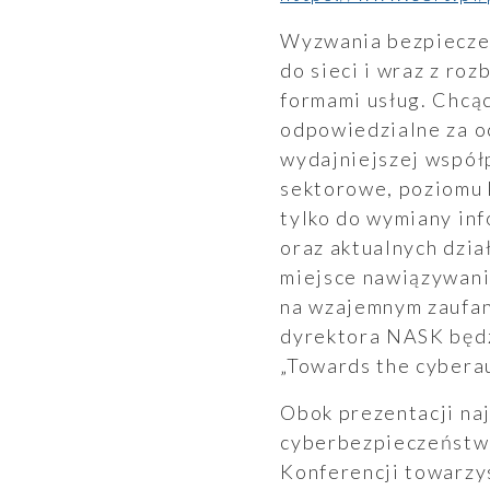
Wyzwania bezpieczeń
Raporty
do sieci i wraz z ro
formami usług. Chcą
odpowiedzialne za o
wydajniejszej współ
sektorowe, poziomu 
tylko do wymiany inf
oraz aktualnych dzia
miejsce nawiązywani
Ogłoszenia
na wzajemnym zaufani
dyrektora NASK będz
„Towards the cyberau
Obok prezentacji naj
cyberbezpieczeństwa,
Konferencji towarzys