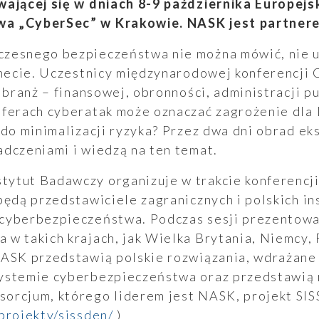
wającej się w dniach 8-9 października Europej
a „CyberSec” w Krakowie. NASK jest partner
zesnego bezpieczeństwa nie można mówić, nie u
rnecie. Uczestnicy międzynarodowej konferencji 
h branż – finansowej, obronności, administracji p
ferach cyberatak może oznaczać zagrożenie dla 
 do minimalizacji ryzyka? Przez dwa dni obrad ek
dczeniami i wiedzą na ten temat.
ytut Badawczy organizuje w trakcie konferencji 
będą przedstawiciele zagranicznych i polskich ins
cyberbezpieczeństwa. Podczas sesji prezentow
w takich krajach, jak Wielka Brytania, Niemcy, 
NASK przedstawią polskie rozwiązania, wdrażane 
ystemie cyberbezpieczeństwa oraz przedstawią 
orcjum, którego liderem jest NASK, projekt SIS
projekty/sissden/
)