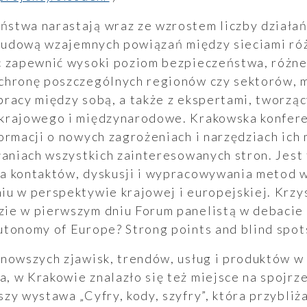
stwa narastają wraz ze wzrostem liczby działań
zbudową wzajemnych powiązań między sieciami róż
c zapewnić wysoki poziom bezpieczeństwa, różn
chronę poszczególnych regionów czy sektorów, m
pracy między sobą, a także z ekspertami, tworzą
krajowego i międzynarodowe. Krakowska konferen
ormacji o nowych zagrożeniach i narzędziach ich
łaniach wszystkich zainteresowanych stron. Jest
a kontaktów, dyskusji i wypracowywania metod w
u w perspektywie krajowej i europejskiej. Krzysz
ie w pierwszym dniu Forum panelistą w debacie
tonomy of Europe? Strong points and blind spots
nowszych zjawisk, trendów, usług i produktów w
 w Krakowie znalazło się też miejsce na spojrze
zy wystawa „Cyfry, kody, szyfry”, która przybliż