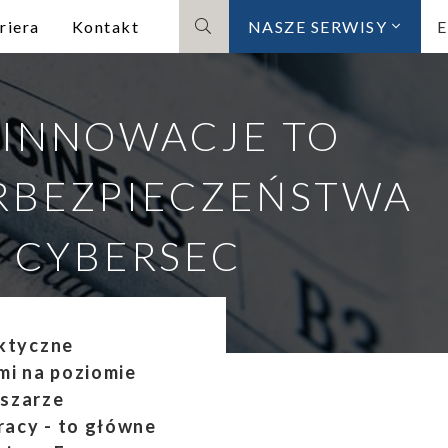
riera
Kontakt
NASZE SERWISY
Szukaj
 INNOWACJE TO
RBEZPIECZEŃSTWA
M CYBERSEC
aktyczne
mi na poziomie
bszarze
acy - to główne