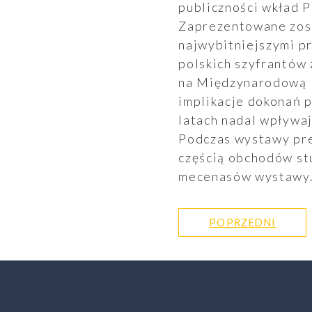
publiczności wkład P
Aktualności
Zaprezentowane zost
najwybitniejszymi p
polskich szyfrantów 
na Międzynarodową L
implikacje dokonań p
latach nadal wpływa
Podczas wystawy pre
częścią obchodów st
mecenasów wystawy
POPRZEDNI
SZUKAJ