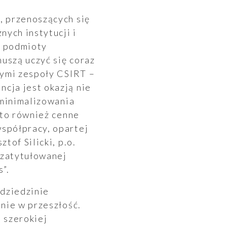
, przenoszących się
nych instytucji i
e podmioty
uszą uczyć się coraz
cymi zespoły CSIRT –
cja jest okazją nie
 minimalizowania
 to również cenne
spółpracy, opartej
tof Silicki, p.o.
 zatytułowanej
”.
 dziedzinie
nie w przeszłość.
a szerokiej