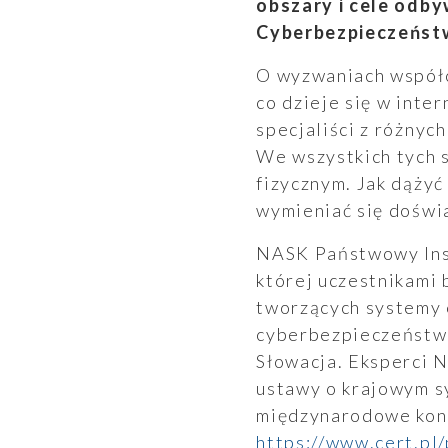
obszary i cele odby
Cyberbezpieczeństw
O wyzwaniach współc
co dzieje się w inte
specjaliści z różnyc
We wszystkich tych s
fizycznym. Jak dążyć
Wyszukiwanie
wymieniać się doświa
NASK Państwowy Inst
Wyszukiwarka
której uczestnikami 
tworzących systemy 
cyberbezpieczeństwa 
Słowacja. Eksperci 
ustawy o krajowym s
międzynarodowe kons
https://www.cert.pl/