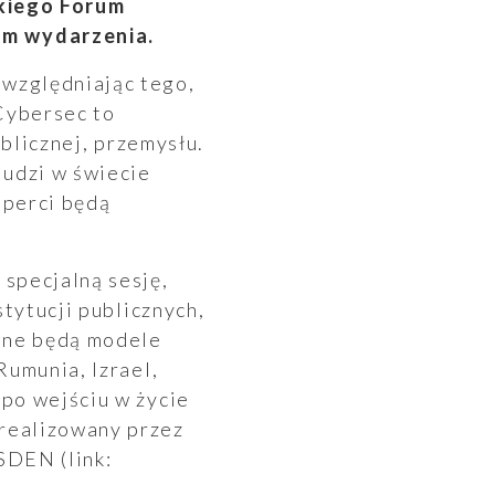
skiego Forum
em wydarzenia.
względniając tego,
Cybersec to
ublicznej, przemysłu.
ludzi w świecie
sperci będą
specjalną sesję,
tytucji publicznych,
ane będą modele
Rumunia, Izrael,
po wejściu w życie
realizowany przez
SDEN (link: