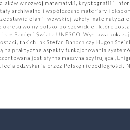
olaków w rozwój matematyki, kryptografii i infor
ały archiwalne i współczesne materiały i ekspon
rzedstawicielami lwowskiej szkoły matematyczne
z okresu wojny polsko-bolszewickiej, które zost
istę Pamięci Świata UNESCO. Wystawa pokazuje
ostaci, takich jak Stefan Banach czy Hugon Stein
ją na praktyczne aspekty funkcjonowania syste
zentowana jest słynna maszyna szyfrująca „Enigm
ulecia odzyskania przez Polskę niepodległości. 
.