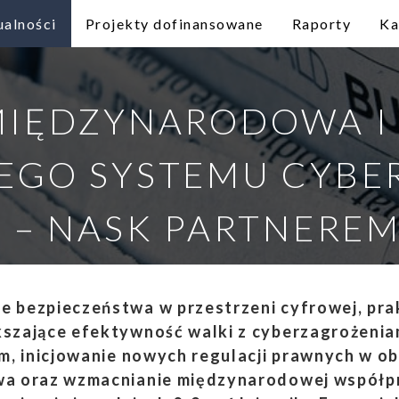
ualności
Projekty dofinansowane
Raporty
Ka
IĘDZYNARODOWA I
GO SYSTEMU CYBE
 – NASK PARTNERE
 bezpieczeństwa w przestrzeni cyfrowej, pr
szające efektywność walki z cyberzagrożenia
m, inicjowanie nowych regulacji prawnych w o
a oraz wzmacnianie międzynarodowej współpr