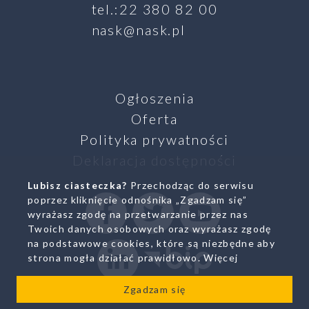
tel.:22 380 82 00
nask@nask.pl
Ogłoszenia
Oferta
Polityka prywatności
Deklaracja dostępności
Lubisz ciasteczka?
Przechodząc do serwisu
SZUKAJ
poprzez kliknięcie odnośnika „Zgadzam się”
Facebook
Twitter
Youtube
wyrażasz zgodę na przetwarzanie przez nas
Twoich danych osobowych oraz wyrażasz zgodę
na podstawowe cookies, które są niezbędne aby
Linkedin
Biuletyn Infromacji Pub
strona mogła działać prawidłowo.
Więcej
Zgadzam się