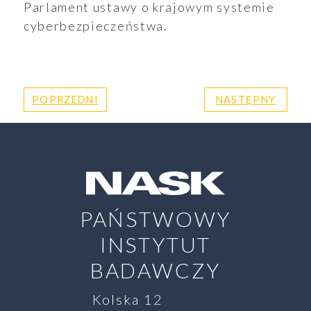
Parlament ustawy o krajowym systemie
cyberbezpieczeństwa.
POPRZEDNI
NASTĘPNY
PAŃSTWOWY
INSTYTUT
BADAWCZY
Kolska 12