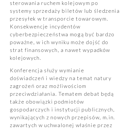
sterowania ruchem kolejowym po
ukiwanie
systemy sprzedaży biletów lub śledzenia
Wyszukiwarka
przesyłek w transporcie towarowym.
Konsekwencje incydentów
cyberbezpieczeństwa mogą być bardzo
poważne, w ich wyniku może dojść do
strat finansowych, a nawet wypadków
aporty
kolejowych.
Konferencja służy wymianie
doświadczeń i wiedzy na temat natury
zagrożeń oraz możliwościom
oszenia
przeciwdziałania. Tematem debat będą
także obowiązki podmiotów
gospodarczych i instytucji publicznych,
wynikających z nowych przepisów, m.in.
ualności
zawartych w uchwalonej właśnie przez