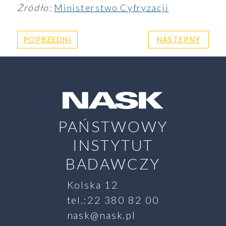
Źródło:
Ministerstwo Cyfryzacji
POPRZEDNI
NASTĘPNY
PAŃSTWOWY
INSTYTUT
BADAWCZY
Kolska 12
tel.:22 380 82 00
nask@nask.pl