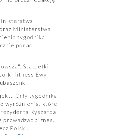
inisterstwa
 oraz Ministerstwa
nienia tygodnika
ącznie ponad
owsza". Statuetki
torki fitness Ewy
ubaszenki.
jektu Orły tygodnika
o wyróżnienia, które
 Prezydenta Ryszarda
że prowadząc biznes,
ecz Polski.