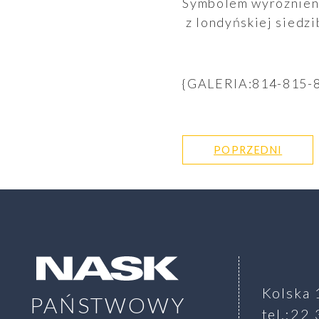
Symbolem wyróżnieni
z londyńskiej siedz
{GALERIA:814-815-
Aktualności
POPRZEDNI
SZUKAJ
Kolska 
PAŃSTWOWY
tel.:22