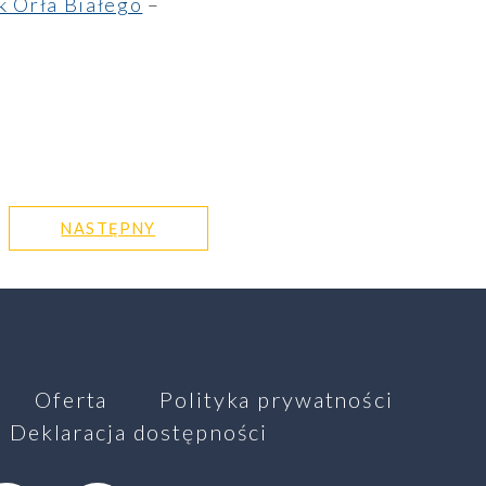
k Orła Białego
–
NASTĘPNY
Oferta
Polityka prywatności
Deklaracja dostępności