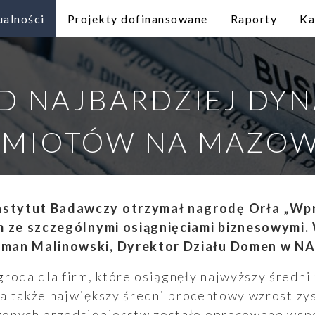
ualności
Projekty dofinansowane
Raporty
Ka
D NAJBARDZIEJ DY
MIOTÓW NA MAZO
stytut Badawczy otrzymał nagrodę Orła „Wpr
m ze szczególnymi osiągnięciami biznesowymi. 
man Malinowski, Dyrektor Działu Domen w NA
roda dla firm, które osiągnęły najwyższy średni 
, a także największy średni procentowy wzrost zy
onych przedsiębiorstw zostało opracowane wspó