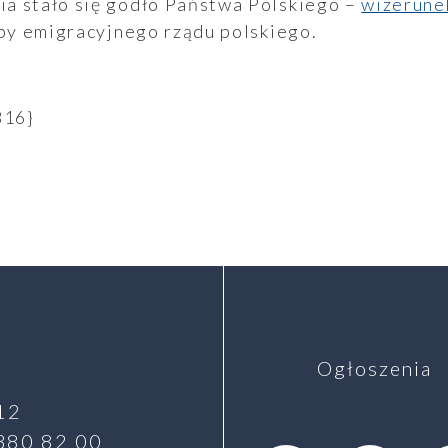
a stało się godło Państwa Polskiego –
wizerune
iby emigracyjnego rządu polskiego.
816}
Ogłoszenia
12
 380 82 00