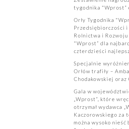
Wyszukiwarka
tygodnika "Wprost” 
Orły Tygodnika "Wp
Przedsiębiorczości i
Rolnictwa i Rozwoju
"Wprost” dla najbar
czterdzieści najlep
Raporty
Specjalnie wyróżnie
Orłów trafiły – Amba
Chodakowskiej oraz 
Gala w województwie
„Wprost”, które wręc
otrzymał wydawca „W
Kaczorowskiego za to
można wysoko nieść b
Ogłoszenia