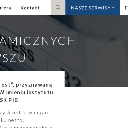
riera
Kontakt
NASZE SERWISY
Szukaj
NAMICZNYCH
WSZU
ost”, przyznawaną
W imieniu instytutu
SK PIB.
zysk netto w ciągu
sku netto.
lnie przez redakcję