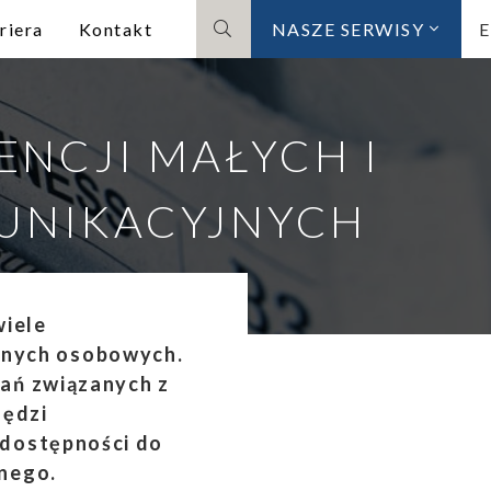
riera
Kontakt
NASZE SERWISY
Szukaj
ENCJI MAŁYCH I
UNIKACYJNYCH
wiele
anych osobowych.
łań związanych z
zędzi
 dostępności do
znego.