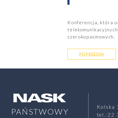
Konferencja, która 
telekomunikacyjnych,
szerokopasmowych.
Aktualności
POPRZEDNI
SZUKAJ
Kolska 
PAŃSTWOWY
tel.:22