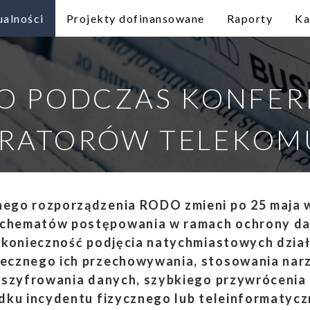
ualności
Projekty dofinansowane
Raporty
Ka
O PODCZAS KONFER
ERATORÓW TELEKOM
ego rozporządzenia RODO zmieni po 25 maja 
chematów postępowania w ramach ochrony d
o konieczność podjęcia natychmiastowych dzia
ecznego ich przechowywania, stosowania nar
b szyfrowania danych, szybkiego przywrócenia
adku incydentu fizycznego lub teleinformatyc