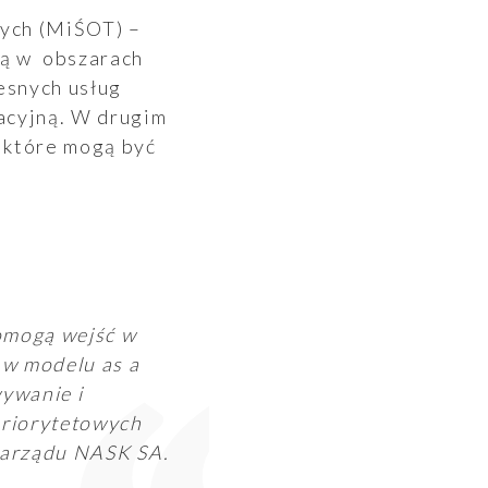
nych (MiŚOT) –
zą w obszarach
esnych usług
acyjną. W drugim
 które mogą być
omogą wejść w
 w modelu as a
wywanie i
priorytetowych
Zarządu NASK SA.