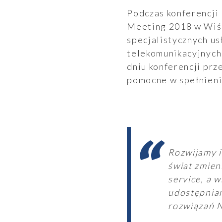
Podczas konferencji
Meeting 2018 w Wiśl
specjalistycznych u
telekomunikacyjnych
dniu konferencji pr
pomocne w spełnien
Raporty
Rozwijamy i
świat zmien
service, a 
udostępnian
rozwiązań N
Ogłoszenia